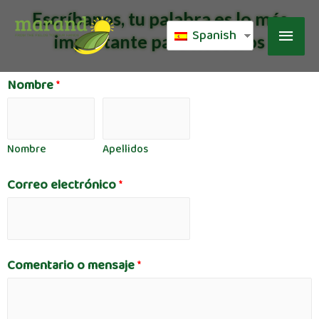
Escríbanos, tu palabra es lo más
Spanish
importante para nosotros
Nombre
*
Nombre
Apellidos
Correo electrónico
*
Comentario o mensaje
*